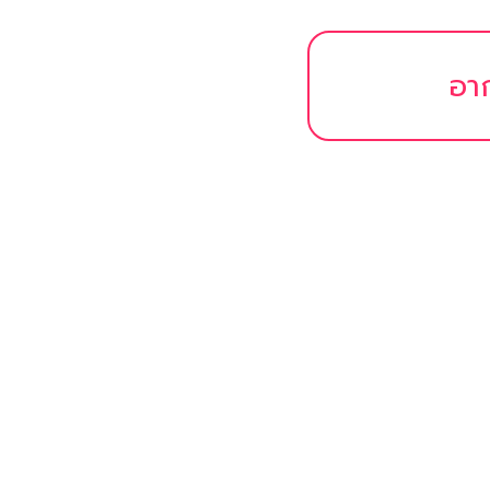
อาก
หลายค