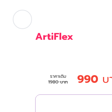
ผลิตภัณฑ์ใหม่สำหรับการรักษา
โรคข้อของ Somsak Dikul
ArtiFlex
- ยารักษ
ข้อเข่าเสื่อมจะช่วยใ
หายได้ใน 1 เดือน
990
บ
ราคาเดิม
1980 บาท
แบบฟอร์มสั่งซื้อ