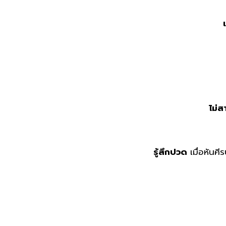
ไม่ส
รู้สึกปวด
เมื่อหันศี