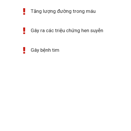
Tăng lượng đường trong máu
Gây ra các triệu chứng hen suyễn
Gây bệnh tim
Ký sinh trùng là nguyên nhân
dẫn đến ung thư
Ký sinh trùng có thể dài đến
40cm, mỗi lần đẻ được 250
quả trứng