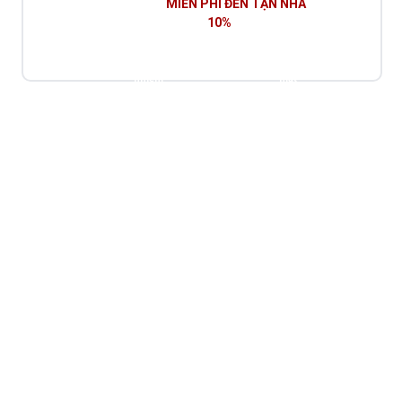
Đơn hàng sẽ được ship
MIỄN PHÍ ĐẾN TẬN NHÀ
theo đúng
yêu cầu của bạn. Giảm thêm
10%
khi thanh toán online.
Tuyên bố từ chối trách
Chính sách bảo
Điều khoản sử dụng
nhiệm
mật