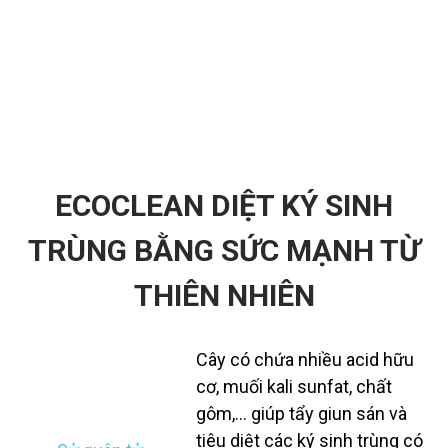
Ký sinh trùng có thể di chuyển
theo máu đến các cơ quan.
ECOCLEAN DIỆT KÝ SINH
TRÙNG
BẰNG SỨC MẠNH TỪ
THIÊN NHIÊN
Cây có chứa nhiều acid hữu
cơ, muối kali sunfat, chất
gôm,… giúp tẩy giun sán và
tiêu diệt các ký sinh trùng có