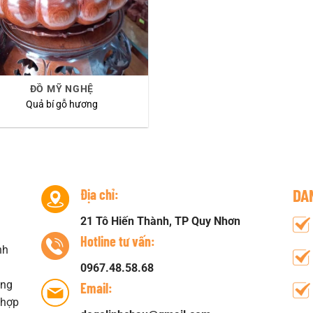
ĐỒ MỸ NGHỆ
Quả bí gỗ hương
DA
Địa chỉ:
21 Tô Hiến Thành, TP Quy Nhơn
i
Hotline tư vấn:
nh
0967.48.58.68
àng
Email:
 hợp