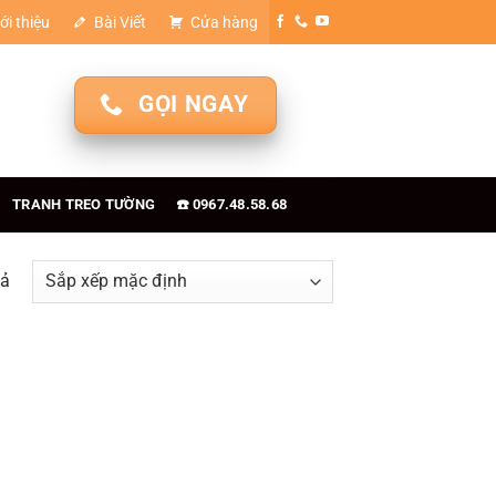
ới thiệu
Bài Viết
Cửa hàng
GỌI NGAY
TRANH TREO TƯỜNG
☎️ 0967.48.58.68
uả