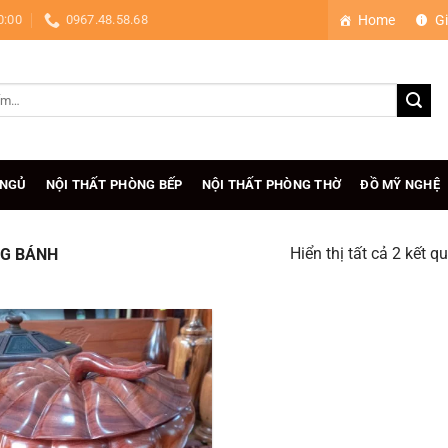
0:00
0967.48.58.68
Home
Gi
 NGỦ
NỘI THẤT PHÒNG BẾP
NỘI THẤT PHÒNG THỜ
ĐỒ MỸ NGHỆ
Hiển thị tất cả 2 kết q
G BÁNH