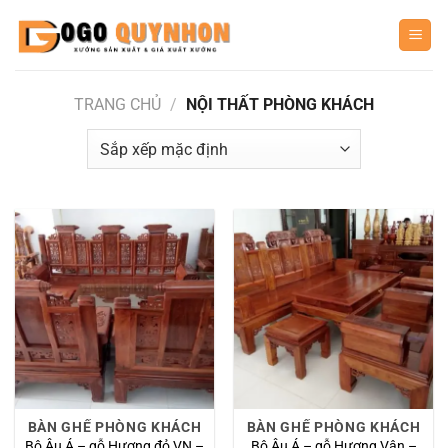
Bỏ
qua
nội
dung
TRANG CHỦ
/
NỘI THẤT PHÒNG KHÁCH
BÀN GHẾ PHÒNG KHÁCH
BÀN GHẾ PHÒNG KHÁCH
Bộ Âu Á – gỗ Hương đỏ VN –
Bộ Âu Á – gỗ Hương Vân –