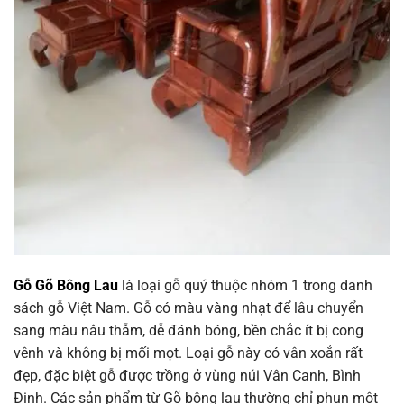
Gỗ Gõ Bông Lau
là loại gỗ quý thuộc nhóm 1 trong danh
sách gỗ Việt Nam. Gỗ có màu vàng nhạt để lâu chuyển
sang màu nâu thẫm, dễ đánh bóng, bền chắc ít bị cong
vênh và không bị mối mọt. Loại gỗ này có vân xoắn rất
đẹp, đặc biệt gỗ được trồng ở vùng núi Vân Canh, Bình
Định. Các sản phẩm từ Gõ bông lau thường chỉ phun một