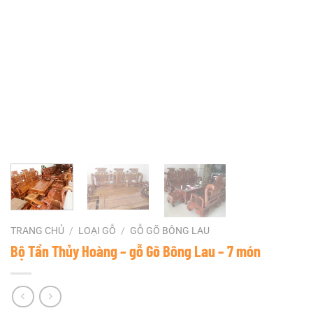
TRANG CHỦ
/
LOẠI GỖ
/
GỖ GÕ BÔNG LAU
Bộ Tần Thủy Hoàng – gỗ Gõ Bông Lau – 7 món