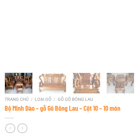
TRANG CHỦ
/
LOẠI GỖ
/
GỖ GÕ BÔNG LAU
Bộ Minh Đào – gỗ Gõ Bông Lau – Cột 10 – 10 món