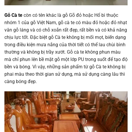
Gỗ Cà te
còn có tên khác là gỗ Gõ đỏ hoặc Hổ bì thuộc
nhóm 1 của gỗ Việt Nam, gỗ cà te có màu đỏ hoặc đỏ nhạt
vân gỗ láng và có chỗ xoắn rất đẹp, rất bền và có khả năng
chịu lực tốt. Đặc biệt gỗ Cà te không bị mối mọt, biến dạng
trong điều kiện mưa nắng của thời tiết có thể lau chùi bình
thường và không bị trầy xướt. Gỗ cà te không phun màu
mà chỉ phun lên bề mặt gỗ một lớp PU trong suốt để tạo độ
bền và bóng. Vì vậy, những sản phẩm từ gỗ Cà te không bị
phai màu theo thời gian sử dụng, mà sử dụng càng lâu thì
càng bóng đẹp.