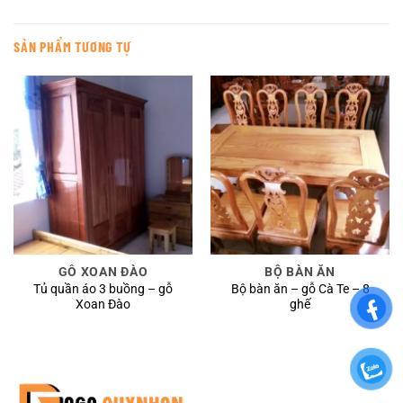
SẢN PHẨM TƯƠNG TỰ
GỖ XOAN ĐÀO
BỘ BÀN ĂN
Tủ quần áo 3 buồng – gỗ
Bộ bàn ăn – gỗ Cà Te – 8
Xoan Đào
ghế