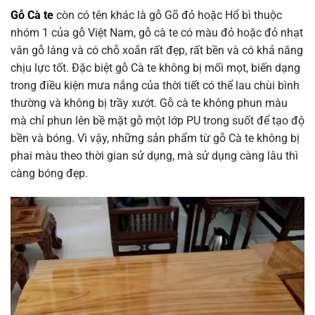
Gỗ Cà te
còn có tên khác là gỗ Gõ đỏ hoặc Hổ bì thuộc
nhóm 1 của gỗ Việt Nam, gỗ cà te có màu đỏ hoặc đỏ nhạt
vân gỗ láng và có chỗ xoắn rất đẹp, rất bền và có khả năng
chịu lực tốt. Đặc biệt gỗ Cà te không bị mối mọt, biến dạng
trong điều kiện mưa nắng của thời tiết có thể lau chùi bình
thường và không bị trầy xướt. Gỗ cà te không phun màu
mà chỉ phun lên bề mặt gỗ một lớp PU trong suốt để tạo độ
bền và bóng. Vì vậy, những sản phẩm từ gỗ Cà te không bị
phai màu theo thời gian sử dụng, mà sử dụng càng lâu thì
càng bóng đẹp.