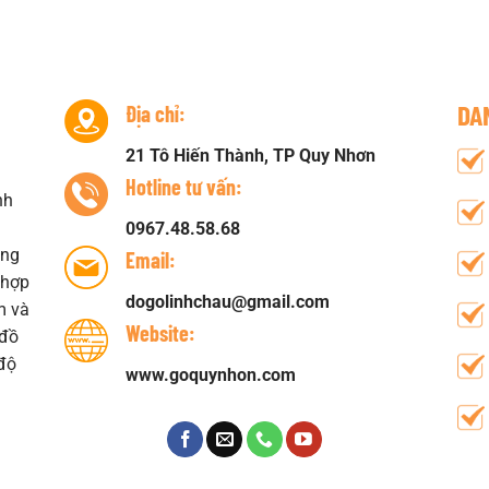
DA
Địa chỉ:
21 Tô Hiến Thành, TP Quy Nhơn
i
Hotline tư vấn:
nh
0967.48.58.68
àng
Email:
 hợp
dogolinhchau@gmail.com
m và
Website:
 đồ
 độ
www.goquynhon.com