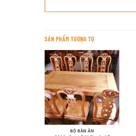
SẢN PHẨM TƯƠNG TỰ
BỘ BÀN ĂN