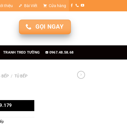
ới thiệu
Bài Viết
Cửa hàng
GỌI NGAY
TRANH TREO TƯỜNG
☎️ 0967.48.58.68
 BẾP
/
TỦ BẾP
9.179
ếp