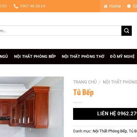
0:00
0967.48.58.68
Home
Gi
 NGỦ
NỘI THẤT PHÒNG BẾP
NỘI THẤT PHÒNG THỜ
ĐỒ MỸ NGHỆ
TRANG CHỦ
/
NỘI THẤT PHÒNG
Tủ Bếp
LIÊN HỆ 0962.27
Danh mục:
Nội Thất Phòng Bếp
,
Tủ B