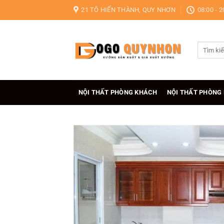
Bỏ
21 TÔ HIẾN THÀNH, QUY NHƠN
08:00 - 2
qua
nội
dung
Tìm
kiếm:
NỘI THẤT PHÒNG KHÁCH
NỘI THẤT PHÒNG