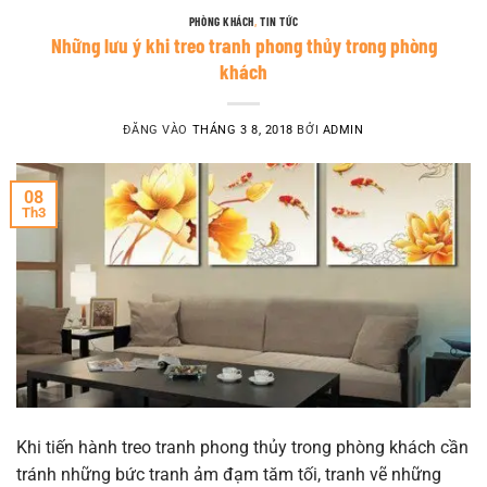
PHÒNG KHÁCH
,
TIN TỨC
Những lưu ý khi treo tranh phong thủy trong phòng
khách
ĐĂNG VÀO
THÁNG 3 8, 2018
BỞI
ADMIN
08
Th3
Khi tiến hành treo tranh phong thủy trong phòng khách cần
tránh những bức tranh ảm đạm tăm tối, tranh vẽ những