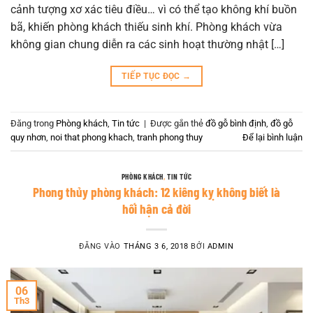
cảnh tượng xơ xác tiêu điều… vì có thể tạo không khí buồn
bã, khiến phòng khách thiếu sinh khí. Phòng khách vừa
không gian chung diễn ra các sinh hoạt thường nhật […]
TIẾP TỤC ĐỌC
→
Đăng trong
Phòng khách
,
Tin tức
|
Được gắn thẻ
đồ gỗ bình định
,
đồ gỗ
quy nhơn
,
noi that phong khach
,
tranh phong thuy
Để lại bình luận
PHÒNG KHÁCH
,
TIN TỨC
Phong thủy phòng khách: 12 kiêng kỵ không biết là
hối hận cả đời
ĐĂNG VÀO
THÁNG 3 6, 2018
BỞI
ADMIN
06
Th3