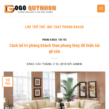
Bỏ
qua
nội
dung
LƯU TRỮ THẺ:
NOI THAT PHONG KHACH
PHÒNG KHÁCH
,
TIN TỨC
Cách bố trí phòng khách theo phong thủy để thần tài
gõ cửa
ĐĂNG VÀO
THÁNG 3 10, 2018
BỞI
ADMIN
10
Th3