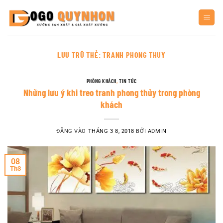
Bỏ
qua
nội
dung
LƯU TRỮ THẺ:
TRANH PHONG THUY
PHÒNG KHÁCH
,
TIN TỨC
Những lưu ý khi treo tranh phong thủy trong phòng
khách
ĐĂNG VÀO
THÁNG 3 8, 2018
BỞI
ADMIN
08
Th3