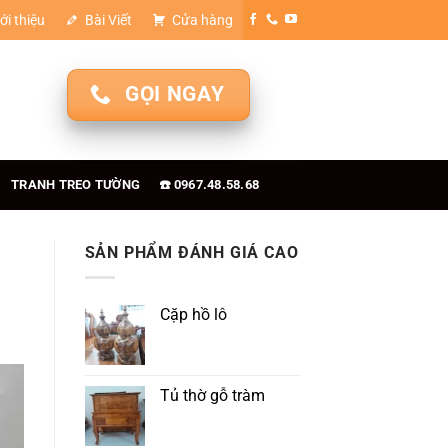
ới thiệu
Bài Viết
Cửa hàng
GỌI NGAY
TRANH TREO TƯỜNG
☎️ 0967.48.58.68
SẢN PHẨM ĐÁNH GIÁ CAO
Cặp hồ lô
Tủ thờ gỗ tràm