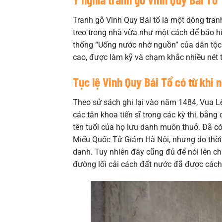
Tranh gỗ Vinh Quy Bái tổ là một dòng tra
treo trong nhà vừa như một cách để báo h
thống “Uống nước nhớ nguồn” của dân tộc V
cao, được làm kỹ và chạm khắc nhiều nét t
Tục lệ Vinh Quy Bái Tổ có từ khi 
Theo sử sách ghi lại vào năm 1484, Vua Lê
các tân khoa tiến sĩ trong các kỳ thi, bằn
tên tuổi của họ lưu danh muôn thuở. Đã có
Miếu Quốc Tử Giám Hà Nội, nhưng do thời gi
danh. Tuy nhiên đây cũng đủ để nói lên chứ
đường lối cải cách đất nước đã được cách