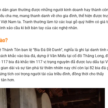
nh dân gian thường được những người kinh doanh hay thành cô
iếu cha mẹ, mang thanh danh về cho gia đình, thể hiện được tr
iệt Nam ta. Tranh thường làm từ các loại gỗ quý hiếm có giá tr
inh xảo cầu kì bởi bàn tay của các nghệ nhân.
nào?
 Thánh Tôn ban lệ “Bia Đá Đề Danh”, nghĩa là ghi lại danh tính
g cách khắc vào bia đá, dựng ở Văn Miếu tại cố đô Thăng Long, đ
 117 bia đá khắc tên 117 vị trạng nguyên đã được lưu dấu tại 
an dài và sự tàn phá từ thiên nhiên nay chỉ còn lại 82 bia đá 
ng tích coi trọng người tài của triều đình, đồng thời cho thấy
 tân hơn.