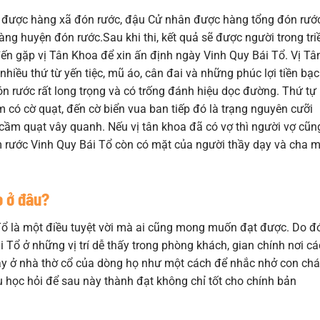
ài được hàng xã đón rước, đậu Cử nhân được hàng tổng đón rước
àng huyện đón rước.Sau khi thi, kết quả sẽ được người trong tri
 đến gặp vị Tân Khoa để xin ấn định ngày Vinh Quy Bái Tổ. Vị Tâ
nhiều thứ từ yến tiệc, mũ áo, cân đai và những phúc lợi tiền bạc
n rước rất long trọng và có trống đánh hiệu dọc đường. Thứ tự
 có cờ quạt, đến cờ biển vua ban tiếp đó là trạng nguyên cưỡi
cầm quạt vây quanh. Nếu vị tân khoa đã có vợ thì người vợ cũn
 rước Vinh Quy Bái Tổ còn có mặt của người thầy dạy và cha 
o ở đâu?
Tổ là một điều tuyệt vời mà ai cũng mong muốn đạt được. Do đ
 Tổ ở những vị trí dễ thấy trong phòng khách, gian chính nơi cá
hay ở nhà thờ cổ của dòng họ như một cách để nhắc nhở con ch
 học hỏi để sau này thành đạt không chỉ tốt cho chính bản